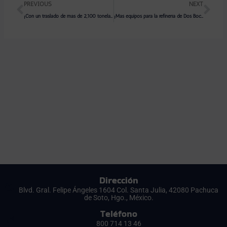
Prev
Ne
PREVIOUS
NEXT
¡Con un traslado de más de 2,100 toneladas repartidas en 24 trabes de concreto prefabricadas!
¡Más equipos para la refinería de Dos Bocas!
Dirección
Blvd. Gral. Felipe Ángeles 1604 Col. Santa Julia, 42080 Pachuca
de Soto, Hgo., México.
Teléfono
800 714 13 46