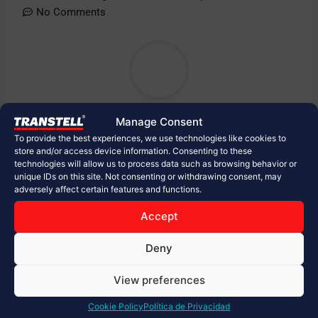
No Comments
Manage Consent
To provide the best experiences, we use technologies like cookies to
store and/or access device information. Consenting to these
technologies will allow us to process data such as browsing behavior or
unique IDs on this site. Not consenting or withdrawing consent, may
adversely affect certain features and functions.
Accept
Deny
La importancia de las unidades piloto en el
View preferences
transporte de carga especializada: seguridad,
Cookie Policy
Política de Privacidad
coordinación y cumplimiento en cada