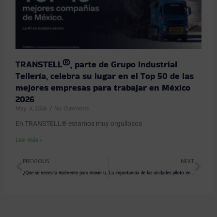
TRANSTELL®, parte de Grupo Industrial
Tellería, celebra su lugar en el Top 50 de las
mejores empresas para trabajar en México
2026
May 4, 2026
No Comments
En TRANSTELL® estamos muy orgullosos
Leer más »
Prev
Ne
PREVIOUS
NEXT
¿Qué se necesita realmente para mover una carga sobredimensionada?
La importancia de las unidades piloto en el transporte de carga especializada: seguridad, coordinación y cumplimiento en cada kilómetro