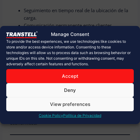
Seguimiento en tiempo real de la ubicación de la
carga.
Comunicación permanente entre clientes,
operadores, autoridades y proveedores.
Manage Consent
Verificación del cumplimiento de los
To provide the best experiences, we use technologies like cookies to
store and/or access device information. Consenting to these
procedimientos de seguridad.
technologies will allow us to process data such as browsing behavior or
Gestión inmediata de riesgos e imprevistos.
unique IDs on this site. Not consenting or withdrawing consent, may
adversely affect certain features and functions.
Una buena capacidad de respuesta permite
Accept
implementar planes de contingencia antes de que un
incidente afecte la operación.
Deny
En proyectos de alta complejidad, la información en
View preferences
tiempo real se convierte en un activo estratégico para
tomar decisiones rápidas y minimizar impactos
Cookie Policy
Política de Privacidad
económicos.