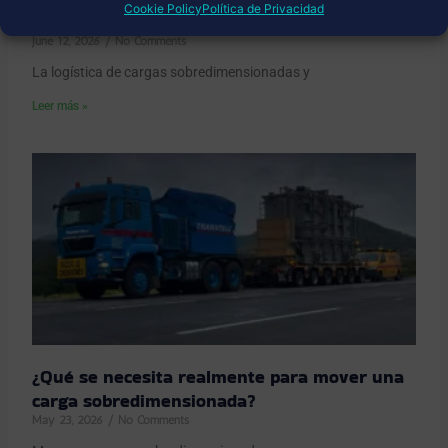
Cookie Policy
Política de Privacidad
complejidad con éxito
June 12, 2026
No Comments
La logística de cargas sobredimensionadas y
Leer más »
¿Qué se necesita realmente para mover una
carga sobredimensionada?
May 23, 2026
No Comments