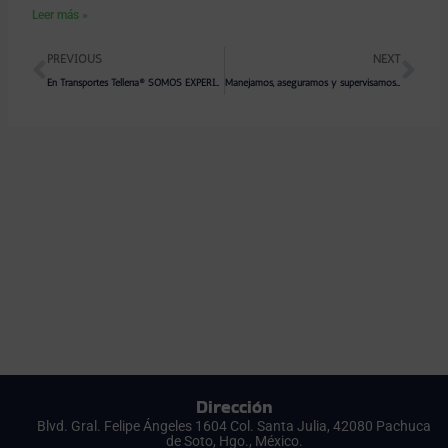
Leer más »
Prev
Ne
PREVIOUS
NEXT
En Transportes Tellería®️ SOMOS EXPERIENCIA
Manejamos, aseguramos y supervisamos tu carga de principio a fin
Dirección
Blvd. Gral. Felipe Ángeles 1604 Col. Santa Julia, 42080 Pachuca
de Soto, Hgo., México.