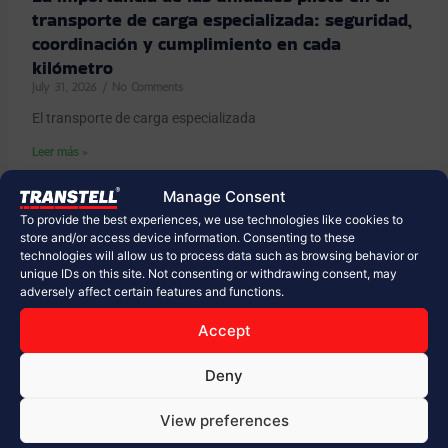
transporte de carga especializada: seguridad,
coordinación y cumplimiento en cada
kilómetro
July 31, 2026
No Comments
El transporte de carga especializada
Leer más »
Manage Consent
To provide the best experiences, we use technologies like cookies to
store and/or access device information. Consenting to these
technologies will allow us to process data such as browsing behavior or
unique IDs on this site. Not consenting or withdrawing consent, may
adversely affect certain features and functions.
Accept
Deny
Las 5 etapas de un Cargo Project: cómo
View preferences
planificar operaciones logísticas de alta