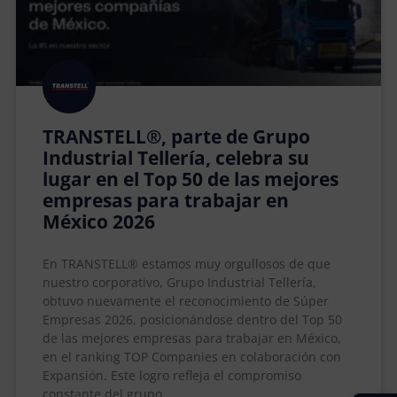
TRANSTELL®, parte de Grupo
Industrial Tellería, celebra su
lugar en el Top 50 de las mejores
empresas para trabajar en
México 2026
En TRANSTELL® estamos muy orgullosos de que
nuestro corporativo, Grupo Industrial Tellería,
obtuvo nuevamente el reconocimiento de Súper
Empresas 2026, posicionándose dentro del Top 50
de las mejores empresas para trabajar en México,
en el ranking TOP Companies en colaboración con
Expansión. Este logro refleja el compromiso
constante del grupo