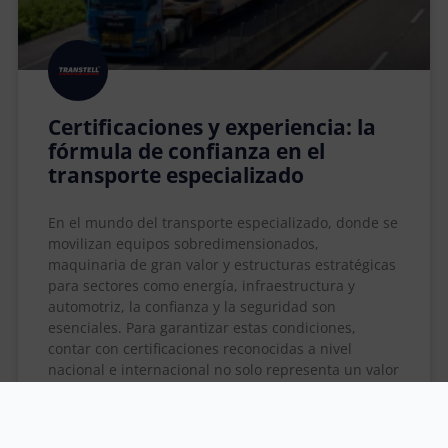
Certificaciones y experiencia: la
fórmula de confianza en el
transporte especializado
En el mundo del transporte especializado, donde se
movilizan equipos sobredimensionados,
maquinaria de gran valor y estructuras estratégicas
para sectores como energía, infraestructura y
automotriz, la confianza y la seguridad son
esenciales. Para garantizar estas condiciones,
contar con certificaciones reconocidas a nivel
nacional e internacional no solo representa un valor
LEER MÁS »