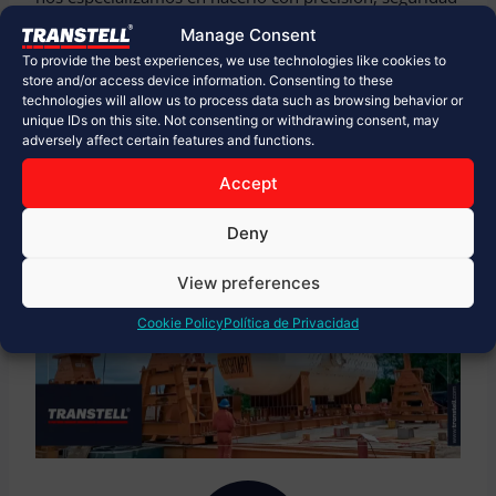
y eficiencia. Con cada maniobra, demostramos que
Manage Consent
detrás de cada movimiento hay un equipo dedicado y
To provide the best experiences, we use technologies like cookies to
una ingeniería innovadora. Moviendo al mundo.
store and/or access device information. Consenting to these
technologies will allow us to process data such as browsing behavior or
unique IDs on this site. Not consenting or withdrawing consent, may
adversely affect certain features and functions.
Accept
Deny
View preferences
Cookie Policy
Política de Privacidad