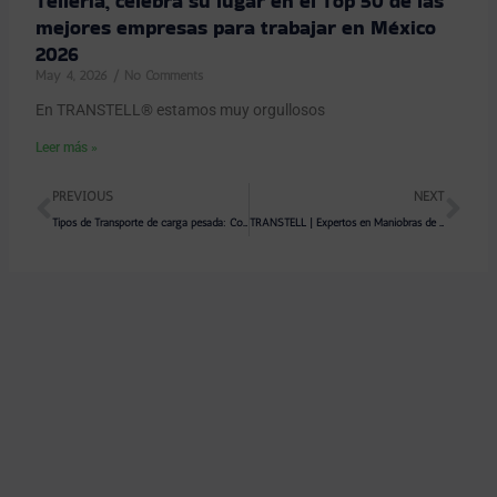
Tellería, celebra su lugar en el Top 50 de las
mejores empresas para trabajar en México
2026
May 4, 2026
No Comments
En TRANSTELL® estamos muy orgullosos
Leer más »
Prev
Ne
PREVIOUS
NEXT
Tipos de Transporte de carga pesada: Conoce las diferencias y especialidades
TRANSTELL | Expertos en Maniobras de Izaje, Deslizamiento y Montaje