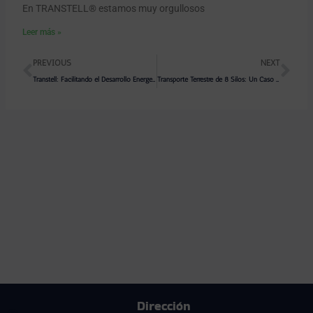
En TRANSTELL® estamos muy orgullosos
Leer más »
Prev
Ne
PREVIOUS
NEXT
Transtell: Facilitando el Desarrollo Energético de México a través del Transporte Multimodal
Transporte Terrestre de 8 Silos: Un Caso Reciente de Eficiencia Logística
Dirección