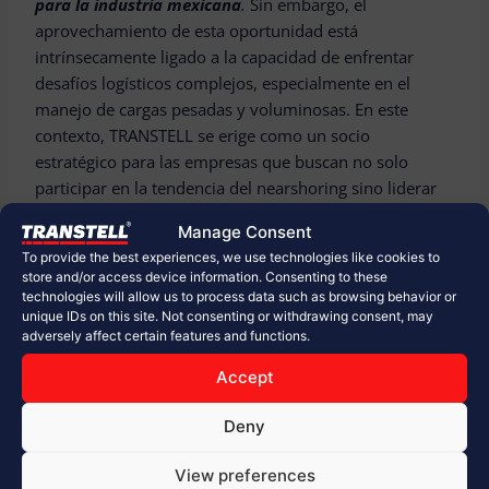
para la industria mexicana
.
Sin embargo, el
aprovechamiento de esta oportunidad está
intrínsecamente ligado a la capacidad de enfrentar
desafíos logísticos complejos, especialmente en el
manejo de cargas pesadas y voluminosas. En este
contexto, TRANSTELL se erige como un socio
estratégico para las empresas que buscan no solo
participar en la tendencia del nearshoring sino liderar
el camino hacia el futuro industrial de México.
Manage Consent
To provide the best experiences, we use technologies like cookies to
Los invitamos a explorar cómo nuestras soluciones
store and/or access device information. Consenting to these
personalizadas en transporte y logística pueden ser la
technologies will allow us to process data such as browsing behavior or
unique IDs on this site. Not consenting or withdrawing consent, may
pieza clave para sus proyectos de nearshoring y más
adversely affect certain features and functions.
allá. Juntos, podemos impulsar el crecimiento
sostenible y fortalecer la posición de México en el
Accept
escenario global.
Deny
View preferences