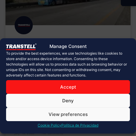
¡Transporte de Silos soldados!
Manage Consent
To provide the best experiences, we use technologies like cookies to
En Transportes Tellería®️ nos sentimos orgullosos
store and/or access device information. Consenting to these
de trabajar con la empresa SYCSA®️! ????????
technologies will allow us to process data such as browsing behavior or
Realizando el transporte de 2 silos con medidas
unique IDs on this site. Not consenting or withdrawing consent, may
adversely affect certain features and functions.
sobredimensionadas en camas bajas con
suspensión de aire. Más de 7 toneladas por cada
Accept
silo y 400 kg en accesorios. Dimensiones: ????
Diámetro: 3.8m ????Largo: 13m ????Peso: 7.5ton Este
Deny
proyecto
View preferences
LEER MÁS »
Cookie Policy
Política de Privacidad
July 18, 2022
No Comments