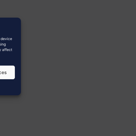
s device
sing
y affect
ces