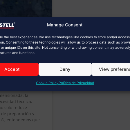
Manage Consent
de the best experiences, we use technologies like cookies to store and/or acces
ion. Consenting to these technologies will allow us to process data such as brow
 or unique IDs on this site. Not consenting or withdrawing consent, may adversel
features and functions.
Accept
Deny
View preferen
osas: la clave
alizada
Cookie Policy
Política de Privacidad
imensionada, la
ecesidad técnica,
 no solo reduce
o de preparación y
ELL®, entendemos que