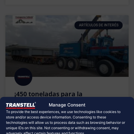
ARTÍCULOS DE INTERÉS
¡450 toneladas para la
infraestructura del transporte en
Manage Consent
nuestro país!
To provide the best experiences, we use technologies like cookies to
store and/or access device information. Consenting to these
¡Somos parte del primer sistema de Trolebús
technologies will allow us to process data such as browsing behavior or
unique IDs on this site. Not consenting or withdrawing consent, may
elevado en el mundo! ????????️???????? Proyecto para
adversely affect certain features and functions.