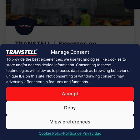
TRANSTELL | Expertos en
Maniobras de Izaje,
Manage Consent
Deslizamiento y Montaje
To provide the best experiences, we use technologies like cookies to
store and/or access device information. Consenting to these
technologies will allow us to process data such as browsing behavior or
Con una amplia gama de dispositivos y una
unique IDs on this site. Not consenting or withdrawing consent, may
experiencia incomparable, estamos listos para
adversely affect certain features and functions.
enfrentar cualquier desafío, sin importar las
dimensiones, el peso o el volumen del proyecto.
Accept
Nuestro enfoque se centra en la seguridad, la
eficiencia y la precisión, brindando soluciones a
Deny
medida que garantizan el éxito de cada operación.
View preferences
LEER MÁS »
Cookie Policy
Política de Privacidad