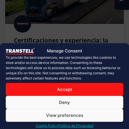
Certificaciones y experiencia: la
fórmula de confianza en el
Manage Consent
transporte especializado
To provide the best experiences, we use technologies like cookies to
store and/or access device information. Consenting to these
En el mundo del transporte especializado, donde se
technologies will allow us to process data such as browsing behavior or
unique IDs on this site. Not consenting or withdrawing consent, may
movilizan equipos sobredimensionados,
adversely affect certain features and functions.
maquinaria de gran valor y estructuras estratégicas
para sectores como energía, infraestructura y
Accept
automotriz, la confianza y la seguridad son
esenciales. Para garantizar estas condiciones,
Deny
contar con certificaciones reconocidas a nivel
nacional e internacional no solo representa un valor
View preferences
LEER MÁS »
Cookie Policy
Política de Privacidad